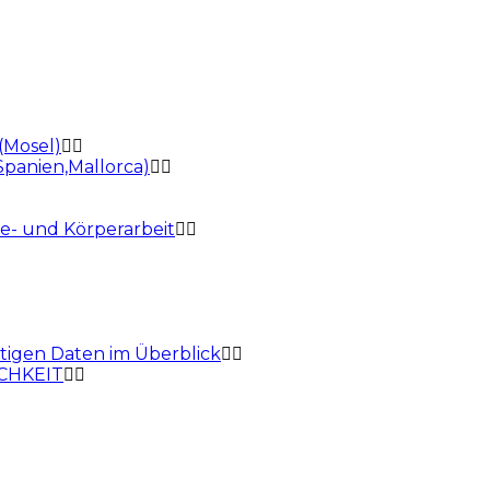
(Mosel)
panien,Mallorca)
e- und Körperarbeit
gen Daten im Überblick
CHKEIT