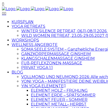
KURSPLAN
YOGA RETREATS
WINTER SILENCE RETREAT, 06.11-08.11.2026 
WILD WOMEN RETREAT, 23.05-29.05.2027 (S
WORKSHOPS
WELLNESS ANGEBOTE
SOMA.SEELE.SYSTEM – Ganzheitliche Energi
GANZKÖRPERMASSAGE GINSHEIM
KLANGSCHALENMASSAGE GINSHEIM
FUß-REFLEXZONEN-MASSAGE
PRIVAT YOGA 1:1
BLOG
VOLLMOND UND NEUMOND 2026: Alle wichti
YONI YOGA – MANIFESTIERE DEINE WEIBLI
YIN YOGA ELEMENTE
ELEMENT HOLZ – FRÜHLING
ELEMENT ERDE – SPÄTSOMMER
ELEMENT FEUER – SOMMER
ELEMENT METALL– HERBST