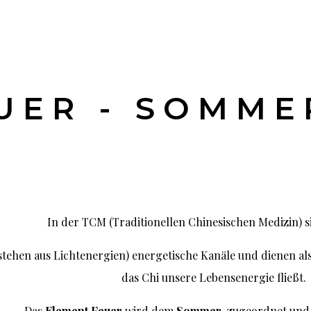
UER - SOMME
In der TCM (Traditionellen Chinesischen Medizin) 
stehen aus Lichtenergien) energetische Kanäle und dienen al
das Chi unsere Lebensenergie fließt.
Das
Element Feuer
wird dem
Sommer
zugeordnet und 