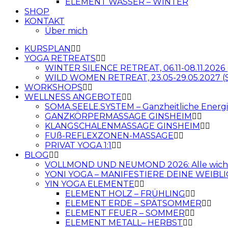
ELEMENT WASSER – WINTER
SHOP
KONTAKT
Über mich
KURSPLAN
YOGA RETREATS
WINTER SILENCE RETREAT, 06.11-08.11.2026 
WILD WOMEN RETREAT, 23.05-29.05.2027 (S
WORKSHOPS
WELLNESS ANGEBOTE
SOMA.SEELE.SYSTEM – Ganzheitliche Energi
GANZKÖRPERMASSAGE GINSHEIM
KLANGSCHALENMASSAGE GINSHEIM
FUß-REFLEXZONEN-MASSAGE
PRIVAT YOGA 1:1
BLOG
VOLLMOND UND NEUMOND 2026: Alle wichti
YONI YOGA – MANIFESTIERE DEINE WEIBLI
YIN YOGA ELEMENTE
ELEMENT HOLZ – FRÜHLING
ELEMENT ERDE – SPÄTSOMMER
ELEMENT FEUER – SOMMER
ELEMENT METALL– HERBST