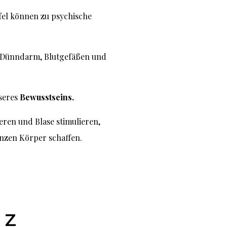
fel können zu psychische
z, Dünndarm, Blutgefäßen und
nseres
Bewusstseins.
eren und Blase stimulieren,
nzen Körper schaffen.
NZ