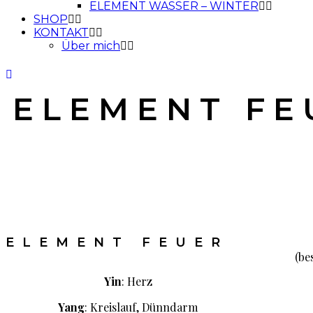
ELEMENT WASSER – WINTER
SHOP
KONTAKT
Über mich
ELEMENT FE
ELEMENT FEUER
(be
Yin
: Herz
Yang
: Kreislauf, Dünndarm