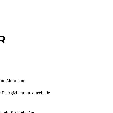
R
sind Meridiane
s Energiebahnen, durch die
steht für
steht für