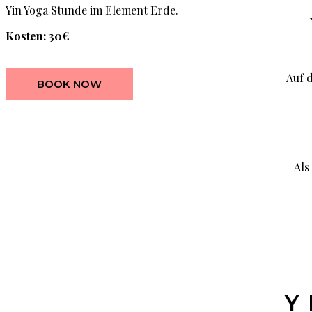
Yin Yoga Stunde im Element Erde.
N
Kosten: 30€
Auf 
BOOK NOW
Als
Y