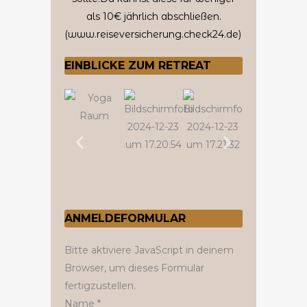
als 10€ jährlich abschließen.
(www.reiseversicherung.check24.de)
EINBLICKE ZUM RETREAT
ANMELDEFORMULAR
Bitte aktiviere JavaScript in deinem
Browser, um dieses Formular
fertigzustellen.
Name
Name
*