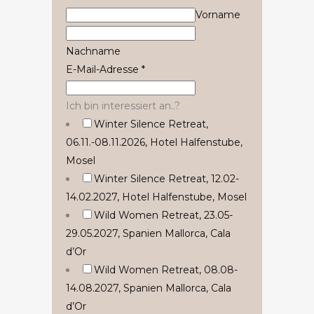
an..?
Vorname
DSGVO-
Einverständnis
Nachname
E-Mail-Adresse
*
Ich bin interessiert an..?
Winter Silence Retreat,
06.11.-08.11.2026, Hotel Halfenstube,
Mosel
Winter Silence Retreat, 12.02-
14.02.2027, Hotel Halfenstube, Mosel
Wild Women Retreat, 23.05-
29.05.2027, Spanien Mallorca, Cala
d’Or
Wild Women Retreat, 08.08-
14.08.2027, Spanien Mallorca, Cala
d’Or