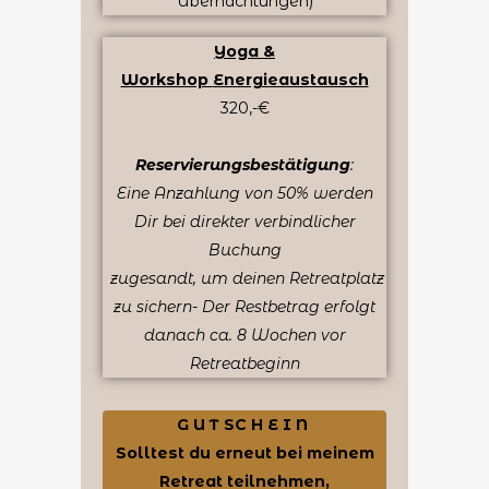
Übernachtungen)
Yoga &
Workshop
Energieaustausch
320,-€
Reservierungsbestätigung
:
Eine Anzahlung von 50% werden
Dir bei direkter verbindlicher
Buchung
zugesandt, um deinen Retreatplatz
zu sichern-
Der Restbetrag erfolgt
danach
ca. 8 Wochen vor
Retreatbeginn
G U T SC H E I N
Solltest du erneut bei meinem
Retreat teilnehmen,