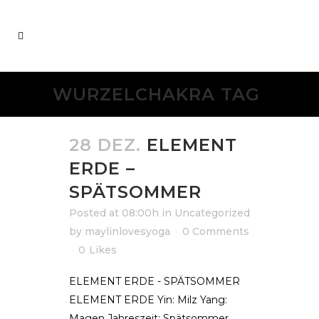
WURZELCHAKRA TAG
28 DEZ.
ELEMENT
ERDE –
SPÄTSOMMER
Posted at 08:00h
in
Uncategorized
by
maylinlovesyoga
0 Comments
0
Likes
ELEMENT ERDE - SPÄTSOMMER
ELEMENT ERDE Yin: Milz Yang:
Magen Jahreszeit: Spätsommer