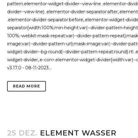
pattern.elementor-widget-divider--view-line .elementor-divi
divider--view-line) .elementor-divider-separator:after,.eleme
.elementor-divider-separator:before,.elementor-widget-divide
separator{width:100%;min-height:var(--divider-pattern-height)
100%;-webkit-mask-repeat:var(--divider-pattern-repeat);mask-r
image:var(--divider-pattern-url);mask-image:var(--divider-pat
widget-divider--bg-round{--divider-pattern-repeat:round}.rtl 
widget-divider,.e-con>.elementor-widget-divider{width:var(--c
v3.17.0 - 08-11-2023...
READ MORE
25 DEZ.
ELEMENT WASSER