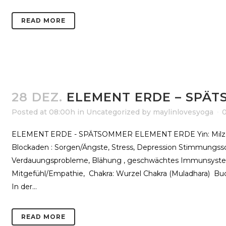
READ MORE
28 DEZ.
ELEMENT ERDE – SPÄ
Posted at 08:00h
in
Uncategorized
by
maylinlovesyoga
ELEMENT ERDE - SPÄTSOMMER ELEMENT ERDE Yin: Milz Yan
Blockaden : Sorgen/Ängste, Stress, Depression Stimmung
Verdauungsprobleme, Blähung , geschwächtes Immunsystem Sp
Mitgefühl/Empathie, Chakra: Wurzel Chakra (Muladhara) Bu
In der...
READ MORE