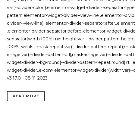
var(--divider-color)}.elementor-widget-divider--separator-typ
pattern.elementor-widget-divider--view-line .elementor-divi
divider--view-line) .elementor-divider-separator:after,.eleme
.elementor-divider-separator:before,.elementor-widget-divide
separator{width:100%;min-height:var(--divider-pattern-height)
100%;-webkit-mask-repeat:var(--divider-pattern-repeat);mask-r
image:var(--divider-pattern-url);mask-image:var(--divider-pat
widget-divider--bg-round{--divider-pattern-repeat:round}.rtl 
widget-divider,.e-con>.elementor-widget-divider{width:var(--c
v3.17.0 - 08-11-2023...
READ MORE