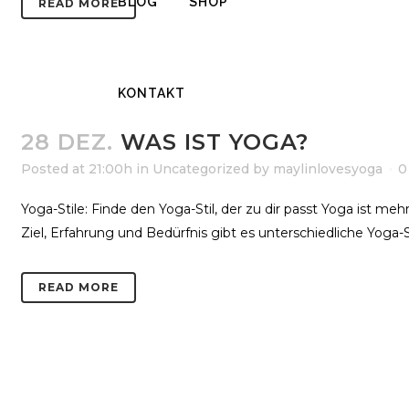
BLOG
SHOP
READ MORE
KONTAKT
28 DEZ.
WAS IST YOGA?
Posted at 21:00h
in
Uncategorized
by
maylinlovesyoga
0
Yoga-Stile: Finde den Yoga-Stil, der zu dir passt Yoga ist meh
Ziel, Erfahrung und Bedürfnis gibt es unterschiedliche Yoga-St
READ MORE