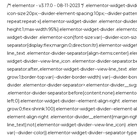
/*! elementor - v3.17.0 - 08-11-2023 */ .elementor-widget-divid
icon-size:20px;--divider-element-spacing:10px;--divider-pattern
repeat:repeat-x}.elementor-widget-divider .elementor-divider{
height:1;max-width:95%}.elementor-widget-divider .elementor
widget-divider .elementor-icon{font-size:var(--divider-icon-si
separator{display:flex;margin:0;direction:ltr}.elementor-widge
line_text .elementor-divider-separator{align-items:center}.el
widget-divider--view-line_icon .elementor-divider-separator:b
separator:after,.elementor-widget-divider--view-line_text .el
grow:1;border-top:var(--divider-border-width) var(--divider-bor
divider .elementor-divider-separator>.elementor-divider__svg:
.elementor-divider-separator:before{content:none}.elementor
left:0}.elementor-widget-divider--element-align-right .elemen
grow:0;flex-shrink:100}.elementor-widget-divider--element-al
element-align-right .elementor-divider__element{margin-righ
line_text):not(.elementor-widget-divider--view-line_icon) .ele
var(--divider-color)}.elementor-widget-divider--separator-typ