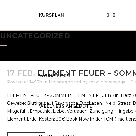
KURSPLAN
UNCATEGORIZED
YOGA RETREATS
17 FEB.
ELEMENT FEUER – SOM
WORKSHOPS
Posted at 14:15h
in
Uncategorized
by
maylinlovesyoga
0
ELEMENT FEUER - SOMMER ELEMENT FEUER Yin: Herz Yang: K
Gewebe: Blutkreislauf Psychische Blockaden : Neid, Stress, 
WELLNESS ANGEBOTE
Mitgefühl, Empathie, Liebe, Vertrauen, Zuneigung, Hingabe 
Element Erde. Kosten: 30€ Book Now In der TCM (Traditionell