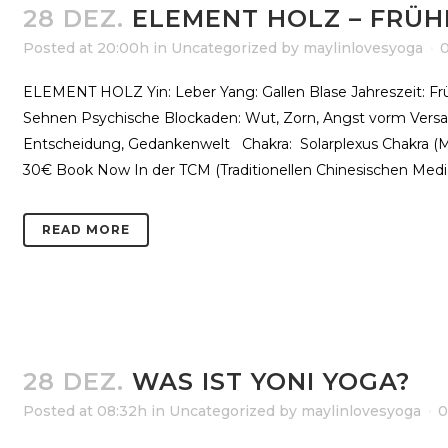
28 DEZ.
ELEMENT HOLZ – FRÜH
Posted at 20:00h
in
Uncategorized
by
maylinlovesyoga
ELEMENT HOLZ Yin: Leber Yang: Gallen Blase Jahreszeit: F
Sehnen Psychische Blockaden: Wut, Zorn, Angst vorm Versagen,
Entscheidung, Gedankenwelt Chakra: Solarplexus Chakra (Ma
30€ Book Now In der TCM (Traditionellen Chinesischen Medizi
READ MORE
28 DEZ.
WAS IST YONI YOGA?
Posted at 08:32h
in
Uncategorized
by
maylinlovesyoga
0