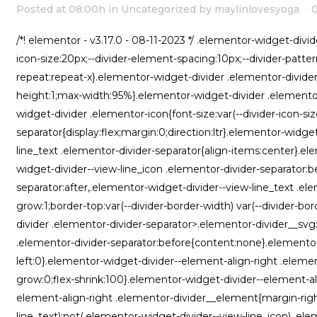
Posted at 08:00h
in
Uncategorized
by
maylinlovesyoga
/*! elementor - v3.17.0 - 08-11-2023 */ .elementor-widget-divid
icon-size:20px;--divider-element-spacing:10px;--divider-pattern
repeat:repeat-x}.elementor-widget-divider .elementor-divider{
height:1;max-width:95%}.elementor-widget-divider .elementor
widget-divider .elementor-icon{font-size:var(--divider-icon-si
separator{display:flex;margin:0;direction:ltr}.elementor-widge
line_text .elementor-divider-separator{align-items:center}.el
widget-divider--view-line_icon .elementor-divider-separator:b
separator:after,.elementor-widget-divider--view-line_text .el
grow:1;border-top:var(--divider-border-width) var(--divider-bor
divider .elementor-divider-separator>.elementor-divider__svg:
.elementor-divider-separator:before{content:none}.elementor
left:0}.elementor-widget-divider--element-align-right .elemen
grow:0;flex-shrink:100}.elementor-widget-divider--element-al
element-align-right .elementor-divider__element{margin-righ
line_text):not(.elementor-widget-divider--view-line_icon) .ele