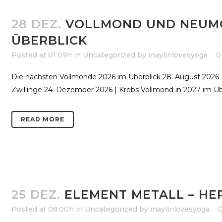
28 DEZ.
VOLLMOND UND NEUMON
ÜBERBLICK
Posted at 01:09h
in
Uncategorized
by
maylinlovesyoga
0
Die nächsten Vollmonde 2026 im Überblick 28. August 2026 |
Zwillinge 24. Dezember 2026 | Krebs Vollmond in 2027 im Über
READ MORE
25 DEZ.
ELEMENT METALL – HE
Posted at 08:00h
in
Uncategorized
by
maylinlovesyoga